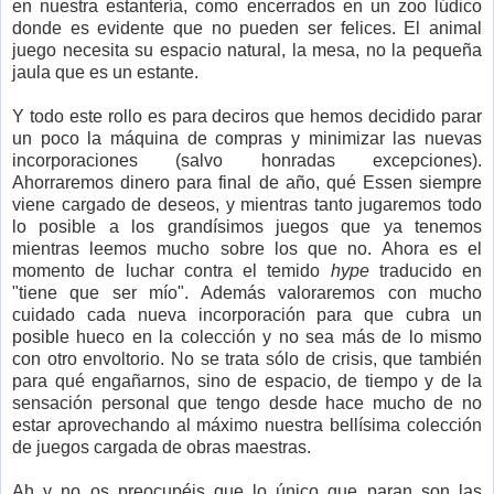
en nuestra estantería, como encerrados en un zoo lúdico
donde es evidente que no pueden ser felices. El animal
juego necesita su espacio natural, la mesa, no la pequeña
jaula que es un estante.
Y todo este rollo es para deciros que hemos decidido parar
un poco la máquina de compras y minimizar las nuevas
incorporaciones (salvo honradas excepciones).
Ahorraremos dinero para final de año, qué Essen siempre
viene cargado de deseos, y mientras tanto jugaremos todo
lo posible a los grandísimos juegos que ya tenemos
mientras leemos mucho sobre los que no. Ahora es el
momento de luchar contra el temido
hype
traducido en
"tiene que ser mío". Además valoraremos con mucho
cuidado cada nueva incorporación para que cubra un
posible hueco en la colección y no sea más de lo mismo
con otro envoltorio. No se trata sólo de crisis, que también
para qué engañarnos, sino de espacio, de tiempo y de la
sensación personal que tengo desde hace mucho de no
estar aprovechando al máximo nuestra bellísima colección
de juegos cargada de obras maestras.
Ah y no os preocupéis que lo único que paran son las