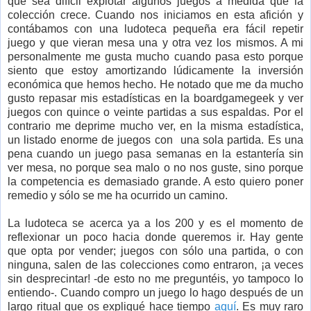
que sea difícil explotar algunos juegos a medida que la
colección crece. Cuando nos iniciamos en esta afición y
contábamos con una ludoteca pequeña era fácil repetir
juego y que vieran mesa una y otra vez los mismos. A mi
personalmente me gusta mucho cuando pasa esto porque
siento que estoy amortizando lúdicamente la inversión
económica que hemos hecho. He notado que me da mucho
gusto repasar mis estadísticas en la boardgamegeek y ver
juegos con quince o veinte partidas a sus espaldas. Por el
contrario me deprime mucho ver, en la misma estadística,
un listado enorme de juegos con una sola partida. Es una
pena cuando un juego pasa semanas en la estantería sin
ver mesa, no porque sea malo o no nos guste, sino porque
la competencia es demasiado grande. A esto quiero poner
remedio y sólo se me ha ocurrido un camino.
La ludoteca se acerca ya a los 200 y es el momento de
reflexionar un poco hacia donde queremos ir. Hay gente
que opta por vender; juegos con sólo una partida, o con
ninguna, salen de las colecciones como entraron, ¡a veces
sin desprecintar! -de esto no me preguntéis, yo tampoco lo
entiendo-. Cuando compro un juego lo hago después de un
largo ritual que os expliqué hace tiempo
aquí
. Es muy raro