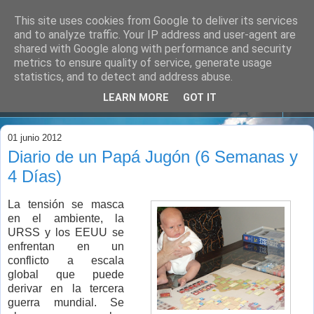
This site uses cookies from Google to deliver its services
and to analyze traffic. Your IP address and user-agent are
shared with Google along with performance and security
metrics to ensure quality of service, generate usage
statistics, and to detect and address abuse.
LEARN MORE
GOT IT
▼
01 junio 2012
Diario de un Papá Jugón (6 Semanas y
4 Días)
La tensión se masca
en el ambiente, la
URSS y los EEUU se
enfrentan en un
conflicto a escala
global que puede
derivar en la tercera
guerra mundial. Se