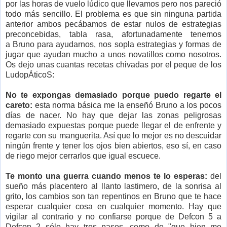
por las horas de vuelo lúdico que llevamos pero nos pareció
todo más sencillo. El problema es que sin ninguna partida
anterior ambos pecábamos de estar nulos de estrategias
preconcebidas, tabla rasa, afortunadamente tenemos
a Bruno para ayudarnos, nos sopla estrategias y formas de
jugar que ayudan mucho a unos novatillos como nosotros.
Os dejo unas cuantas recetas chivadas por el peque de los
LudopÁticoS:
No te expongas demasiado porque puedo regarte el
careto:
esta norma básica me la enseñó Bruno a los pocos
días de nacer. No hay que dejar las zonas peligrosas
demasiado expuestas porque puede llegar el de enfrente y
regarte con su manguerita. Así que lo mejor es no descuidar
ningún frente y tener los ojos bien abiertos, eso sí, en caso
de riego mejor cerrarlos que igual escuece.
Te monto una guerra cuando menos te lo esperas:
del
sueño más placentero al llanto lastimero, de la sonrisa al
grito, los cambios son tan repentinos en Bruno que te hace
esperar cualquier cosa en cualquier momento. Hay que
vigilar al contrario y no confiarse porque de Defcon 5 a
Defcon 2 sólo hay tres pasos, como de "que bien me