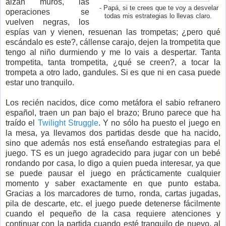
alzan muros, las
- Papá, si te crees que te voy a desvelar
operaciones se
todas mis estrategias lo llevas claro.
vuelven negras, los
espías van y vienen, resuenan las trompetas; ¿pero qué
escándalo es este?, cállense carajo, dejen la trompetita que
tengo al niño durmiendo y me lo vais a despertar. Tanta
trompetita, tanta trompetita, ¿qué se creen?, a tocar la
trompeta a otro lado, gandules. Si es que ni en casa puede
estar uno tranquilo.
Los recién nacidos, dice como metáfora el sabio refranero
español, traen un pan bajo el brazo; Bruno parece que ha
traído el
Twilight Struggle
. Y no sólo ha puesto el juego en
la mesa, ya llevamos dos partidas desde que ha nacido,
sino que además nos está enseñando estrategias para el
juego. TS es un juego agradecido para jugar con un bebé
rondando por casa, lo digo a quien pueda interesar, ya que
se puede pausar el juego en prácticamente cualquier
momento y saber exactamente en que punto estaba.
Gracias a los marcadores de turno, ronda, cartas jugadas,
pila de descarte, etc. el juego puede detenerse fácilmente
cuando el pequeño de la casa requiere atenciones y
continuar con la partida cuando esté tranquilo de nuevo, al