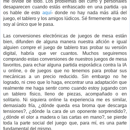
me olvide de todo. Los problemas del curro y personales
desaparecen cuando estás enfrascado en una partida -ya
os hable de esto
aquí
- donde no hay nada más allá del
juego, el tablero y los amigos lúdicos. Sé firmemente que no
soy al único que le pasa.
Las conversiones electrónicas de juegos de mesa están
bien, difunden de alguna manera nuestra afición e igual
alguien compre el juego de tablero tras probar su versión
digital, habría que ver cuantos. Muchos seguiremos
comprando estas conversiones de nuestros juegos de mesa
favoritos, para echar alguna partida esporádica contra la IA
u online, o de juegos que no tenemos para probar sus
mecánicas a un precio reducido. Sin embargo no he
logrado, ni creo que lo haga, encontrar una adaptación que
realmente me haga sentir como cuando estoy jugando con
un tablero físico, lleno de piezas, acompañado o en
solitario. Ni siquiera online la experiencia me es similar,
demasiado fría, ¿dónde queda esa broma que descarga
tensiones?, ¿dónde la cara de un oponente sorprendido?,
¿dónde el olor a madera o las cartas en mano?, se pierde
toda la parte social del juego que, para mí, es una parte
fundamental del mismo.