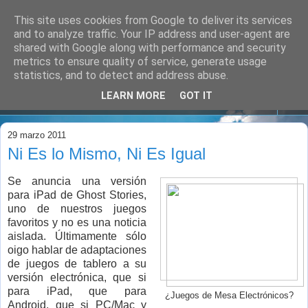
This site uses cookies from Google to deliver its services
and to analyze traffic. Your IP address and user-agent are
shared with Google along with performance and security
metrics to ensure quality of service, generate usage
statistics, and to detect and address abuse.
LEARN MORE
GOT IT
▼
29 marzo 2011
Ni Es lo Mismo, Ni Es Igual
Se anuncia una versión
para iPad de Ghost Stories,
uno de nuestros juegos
favoritos y no es una noticia
aislada. Últimamente sólo
oigo hablar de adaptaciones
de juegos de tablero a su
versión electrónica, que si
para iPad, que para
¿Juegos de Mesa Electrónicos?
Android, que si PC/Mac y