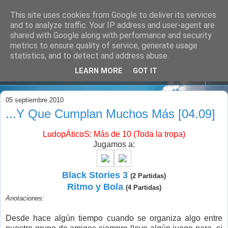
This site uses cookies from Google to deliver its services
and to analyze traffic. Your IP address and user-agent are
shared with Google along with performance and security
metrics to ensure quality of service, generate usage
statistics, and to detect and address abuse.
LEARN MORE
GOT IT
▼
05 septiembre 2010
...Y Que Cumplan Muchos Más [04.09]
LudopÁticoS: Más de 10 (Toda la tropa)
Jugamos a:
Black Stories 3
(2 Partidas)
Ritmo y Bola
(4 Partidas)
Anotaciones:
Desde hace algún tiempo cuando se organiza algo entre