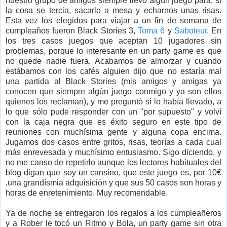
nuestro grupo de amigos siempre llevo algún juego para, si
la cosa se tercia, sacarlo a mesa y echarnos unas risas.
Esta vez los elegidos para viajar a un fin de semana de
cumpleaños fueron Black Stories 3,
Toma 6
y
Saboteur
. En
los tres casos juegos que aceptan 10 jugadores sin
problemas, porque lo interesante en un party game es que
no quede nadie fuera. Acabamos de almorzar y cuando
estábamos con los cafés alguien dijo que no estaría mal
una partida al Black Stories (mis amigos y amigas ya
conocen que siempre algún juego conmigo y ya son ellos
quienes los reclaman), y me preguntó si lo había llevado, a
lo que sólo pude responder con un "por supuesto" y volví
con la caja negra que es éxito seguro en este tipo de
reuniones con muchísima gente y alguna copa encima.
Jugamos dos casos entre gritos, risas, teorías a cada cual
más enrevesada y muchísimo entusiasmo. Sigo diciendo, y
no me canso de repetirlo aunque los lectores habituales del
blog digan que soy un cansino, que este juego es, por 10€
,una grandísmia adquisición y que sus 50 casos son horas y
horas de enretenimiento. Muy recomendable.
Ya de noche se entregaron los regalos a los cumpleañeros
y a Rober le tocó un Ritmo y Bola, un party game sin otra