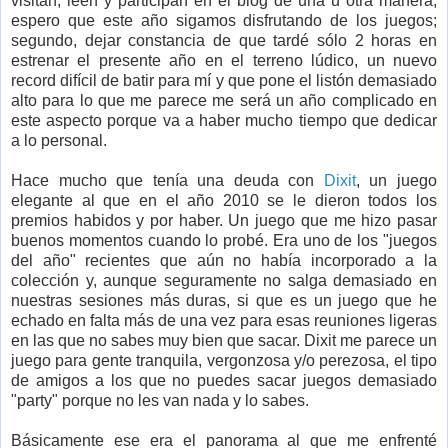
visitan, leen y participan en el blog de una u otra manera,
espero que este año sigamos disfrutando de los juegos;
segundo, dejar constancia de que tardé sólo 2 horas en
estrenar el presente año en el terreno lúdico, un nuevo
record difícil de batir para mí y que pone el listón demasiado
alto para lo que me parece me será un año complicado en
este aspecto porque va a haber mucho tiempo que dedicar
a lo personal.
Hace mucho que tenía una deuda con
Dixit
, un juego
elegante al que en el año 2010 se le dieron todos los
premios habidos y por haber. Un juego que me hizo pasar
buenos momentos cuando lo probé. Era uno de los "juegos
del año" recientes que aún no había incorporado a la
colección y, aunque seguramente no salga demasiado en
nuestras sesiones más duras, si que es un juego que he
echado en falta más de una vez para esas reuniones ligeras
en las que no sabes muy bien que sacar. Dixit me parece un
juego para gente tranquila, vergonzosa y/o perezosa, el tipo
de amigos a los que no puedes sacar juegos demasiado
"party" porque no les van nada y lo sabes.
Básicamente ese era el panorama al que me enfrenté