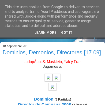
This site uses cookies from Google to deliver its services
and to analyze traffic. Your IP address and user-agent are
shared with Google along with performance and security
metrics to ensure quality of service, generate usage
statistics, and to detect and address abuse.
LEARN MORE
GOT IT
▼
18 septiembre 2010
Dominios, Demonios, Directores [17.09]
LudopÁticoS: Maskleto, Yak y Fran
Jugamos a:
Dominion
(3 Partidas)
Director de Campaña 2008
(2 Partida)