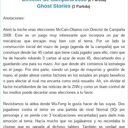
Ghost Stories
(1 Partida)
Anotaciones:
Abrió la noche unas elecciones McCain-Obama con Director de Campaña
2008. Este es un juego muy interesante que incorpora un par de
mecánicas que encajan muy bien con el tema. Por un lado la
construcción inicial del mazo de juego (agenda de la campaña) que se
construye desde las 45 cartas que tiene cada jugador para ello, claro que
ha de hacerlo robando 3 cartas al azar de esas 45, descartando dos y
guardando una para su mazo. Así que desde ahí comienza la estrategia
en el juego. Por otra parte, siendo un juego de mayorías y gestión de
mano, el poder alterar ciertos factores en los estados en propio beneficio
o para afectar al rival me encanta como está resuelto. Ah, sin olvidar el
factor incertidumbre de las noticias de la ZNN y como un buen control de
los medios puede decantar unas elecciones a tu favor.
Revisitamos la aldea donde Wu-Feng le gusta hacer de las suyas. Dos
jugadores contra el terror en una partida de nivel Normal (3Qi por
personaje y se pierde con 3 localizaciones encantadas) para darle más
emoción al tema. Hacía mucho que no jugábamos y no recordaba lo
chungo que es ganarle al dichoso tablero. También es verdad que