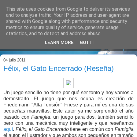
This site uses cookies from Google to deliver its services
and to analyze traffic. Your IP address and user-agent are
shared with Google along with performance and security
metrics to ensure quality of service, generate usage
statistics, and to detect and address abuse.
LEARN MORE
GOT IT
▼
04 julio 2011
Félix, el Gato Encerrado (Reseña)
Un juego sencillo no tiene por qué ser tonto y hoy vamos a
demostrarlo. El juego que nos ocupa es creación de
Friedemann "Alta Tensión" Friese y para mí es una de sus
pequeñas maravillas. Este autor ya me sorprendió el año
pasado con
Famiglia
, un juego para dos, también sencillo
pero con una mecánica muy inteligente y que reseñamos
aquí
.
Félix, el Gato Encerrado
tiene en común con
Famiglia
el autor, el ilustrador y que ambos son pequeños en tamaño