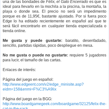
una de las bondades de
Félix, el Gato Encerrado
es que es
ideal para llevarlo en la mochila a la piscina, la montaña, la
playa o donde sea. El precio no será un impedimento
porque es de 11,95€, bastante ajustado. Por si fuera poco
Edge lo ha editado recientemente en español así que te
será fácil encontrarlo en cualquier tienda especializada o
tienda online.
Me gusta y puede gustarte:
baratito, desenfadado,
sencillo, partidas rápidas, poco despliegue en mesa.
No me gusta o puede no gustarte:
requiere 5 jugadores
para lucir, el tamaño de las cartas.
Enlaces de interés:
Página del juego en español:
http://www.edgeent.com/v2/edge_minisite.asp?
eidm=158&enmi=F%C3%A9lix
Página del juego en la BGG:
http://www.boardgamegeek.com/boardgame/32125/felix-the-
cat-in-the-sack