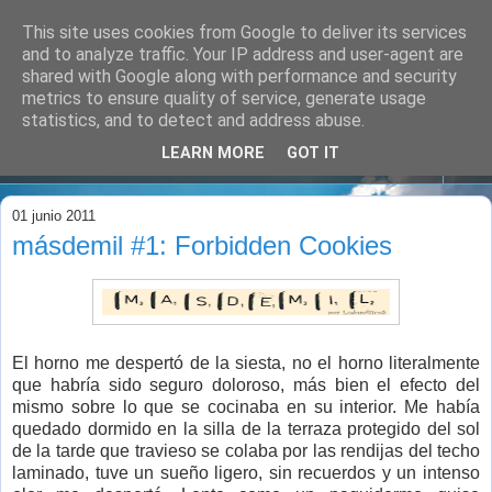
This site uses cookies from Google to deliver its services
and to analyze traffic. Your IP address and user-agent are
shared with Google along with performance and security
metrics to ensure quality of service, generate usage
statistics, and to detect and address abuse.
LEARN MORE
GOT IT
▼
01 junio 2011
másdemil #1: Forbidden Cookies
El horno me despertó de la siesta, no el horno literalmente
que habría sido seguro doloroso, más bien el efecto del
mismo sobre lo que se cocinaba en su interior. Me había
quedado dormido en la silla de la terraza protegido del sol
de la tarde que travieso se colaba por las rendijas del techo
laminado, tuve un sueño ligero, sin recuerdos y un intenso